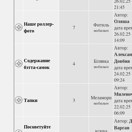
26.02.25 
21:45
Автор:
Оляша
Наше роллер-
Фитиль
7
дата вре
фото
мобилыч
26.02.25 
14:09
Автор:
Алексан
Содержание
Довбня
Білявка
4
бэтта-самок
мобилыч
дата вре
24.02.25 
09:24
Автор:
Милено
Меламори
Тапки
3
дата вре
мобилыч
22.02.25 
06:09
Д
Автор:
Посоветуйте
Варган
ксюха