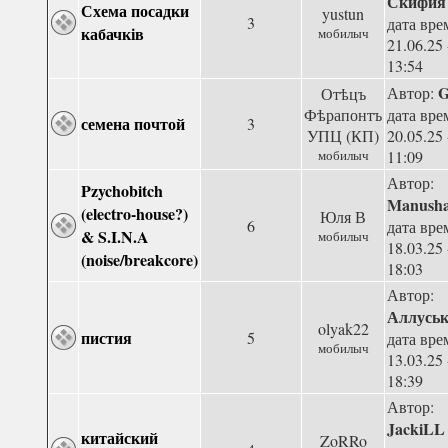
Скифия
Схема посадки
yustun
3
дата вре
кабачків
мобилыч
21.06.25 
13:54
G
Автор:
Отѣцъ
Фѣрапонтъ
дата вре
семена почтой
3
УПЦ (КП)
20.05.25 
мобилыч
11:09
Автор:
Pzychobitch
Manush
(electro-house?)
Юля В
6
дата вре
& S.I.N.A
мобилыч
18.03.25 
(noise/breakcore)
18:03
Автор:
Аллусь
olyak22
пистия
5
дата вре
мобилыч
13.03.25 
18:39
Автор:
JackiLL
китайский
ZoRRo