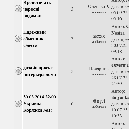
Кровоточать
Оленька19
дата вре
червоні
3
мобилыч
05.09.25 
родимки
05:16
C
Автор:
Надежный
Nostra
alexxx
обменник
3
дата вре
мобилыч
Одесса
30.07.25 
09:18
Автор:
Ozverinc
дизайн проект
Полярник
3
дата вре
интерьера дома
мобилыч
28.07.25 
21:59
Автор:
30.03.2014 22-00
italyank
@ngel
Украина.
6
дата вре
мобилыч
Коряжка №1!
10.07.25 
10:33
Автор: