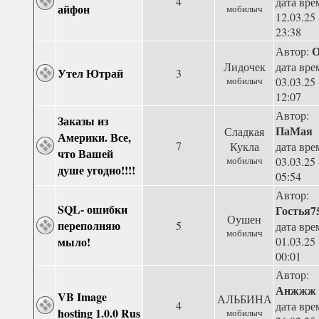
4
дата вре
айфон
мобилыч
12.03.25 
23:38
О
Автор:
Лидочек
дата вре
Утел Ютрай
3
мобилыч
03.03.25 
12:07
Автор:
Заказы из
ПаМая
Сладкая
Америки. Все,
7
Кукла
дата вре
что Вашей
мобилыч
03.03.25 
душе угодно!!!!
05:54
Автор:
SQL- ошибки
Гостья7
Оушен
переполняю
5
дата вре
мобилыч
мыло!
01.03.25 
00:01
Автор:
Анжжж
VB Image
АЛЬБИНА
4
дата вре
hosting 1.0.0 Rus
мобилыч