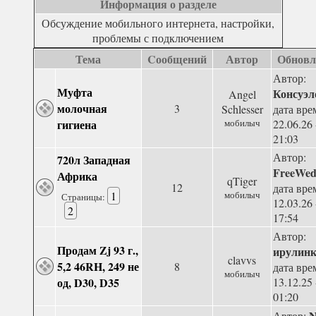
Информация о разделе
Обсуждение мобильного интернета, настройки,
проблемы с подключением
Тема
Cообщений
Автор
Обновл
Автор:
Муфта
Консуэл
Angel
молочная
3
Schlesser
дата вре
гигиена
мобилыч
22.06.26 
21:03
Автор:
720л Западная
FreeWe
Африка
qTiger
12
дата вре
1
мобилыч
Страницы:
12.03.26 
2
17:54
Автор:
Продам Zj 93 г.,
ирулин
clavvs
5,2 46RH, 249 не
8
дата вре
мобилыч
од, D30, D35
13.12.25 
01:20
N
Автор: