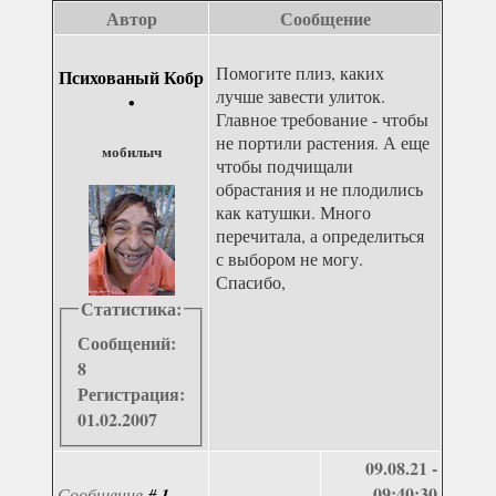
Автор
Сообщение
Помогите плиз, каких
Психованый Кобр
лучше завести улиток.
•
Главное требование - чтобы
не портили растения. А еще
мобилыч
чтобы подчищали
обрастания и не плодились
как катушки. Много
перечитала, а определиться
с выбором не могу.
Спасибо,
Статистика:
Сообщений:
8
Регистрация:
01.02.2007
09.08.21 -
09:40:30
Сообщение
#
1