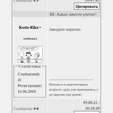
Сообщение
#
5
RE: Каких завести улиток?
Kosta-Rika
•
Заводите неритин.
мобилыч
Статистика:
Сообщений:
-----------------------------------
41
Нахожусь в замечательном
Регистрация:
возрасте: дурь уже выветрилась, а
16.06.2010
до маразма еще далеко
09.08.21 -
10:18:49
Сообщение
#
6