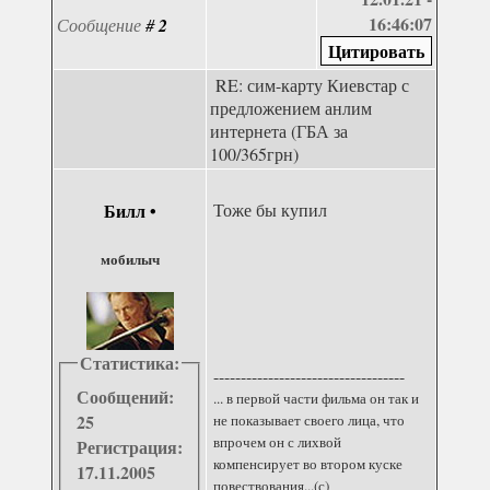
16:46:07
Сообщение
#
2
RE: сим-карту Киевстар с
предложением анлим
интернета (ГБА за
100/365грн)
Билл
•
Тоже бы купил
мобилыч
Статистика:
-----------------------------------
Сообщений:
... в первой части фильма он так и
25
не показывает своего лица, что
впрочем он с лихвой
Регистрация:
компенсирует во втором куске
17.11.2005
повествования...(с)