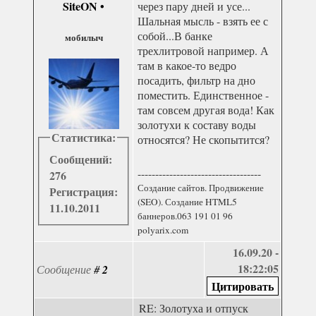
SiteON
•
через пару дней и усе...
Шальная мысль - взять ее с
собой...В банке
мобилыч
трехлитровой например. А
там в какое-то ведро
посадить, фильтр на дно
поместить. Единственное -
там совсем другая вода! Как
золотухи к составу воды
Статистика:
относятся? Не скопытится?
Сообщений:
-----------------------------------
276
Создание сайтов. Продвижение
Регистрация:
(SEO). Создание HTML5
11.10.2011
баннеров.063 191 01 96
polyarix.com
16.09.20 -
18:22:05
Сообщение
#
2
RE: Золотуха и отпуск