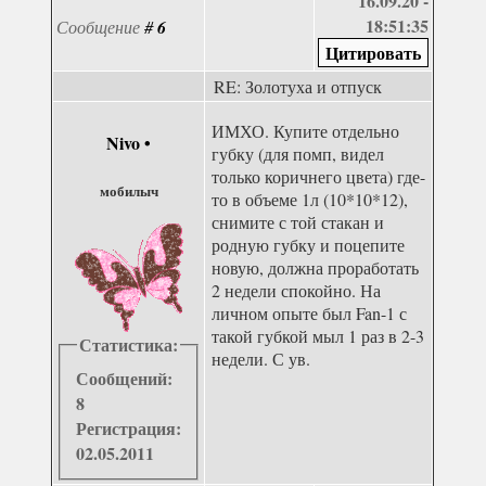
16.09.20 -
18:51:35
Сообщение
#
6
RE: Золотуха и отпуск
ИМХО. Купите отдельно
Nivo
•
губку (для помп, видел
только коричнего цвета) где-
мобилыч
то в объеме 1л (10*10*12),
снимите с той стакан и
родную губку и поцепите
новую, должна проработать
2 недели спокойно. На
личном опыте был Fan-1 с
такой губкой мыл 1 раз в 2-3
Статистика:
недели. С ув.
Сообщений:
8
Регистрация:
02.05.2011