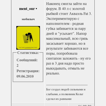
Наконец смогла зайти на
ment_our
•
форум. В 40 л с золотой
рыбкой стоит Акваэль Fat 3.
Экспериментирую с
мобилыч
наполнителем - родная
губка забивается за пару
дней и "усыхает". Напор
максимальный, всю грязь
засасывает хорошо, но в
результате забиваются все
Статистика:
поры, попробовала
синтапон заложить - ну его
Сообщений:
раз в 3 дня надо просто
2
выкидывать, отмыть не
Регистрация:
реально.
09.06.2010
-----------------------------------
Бог создал людей сильными и
слабыми, а полковник Кольт
сделал их равными