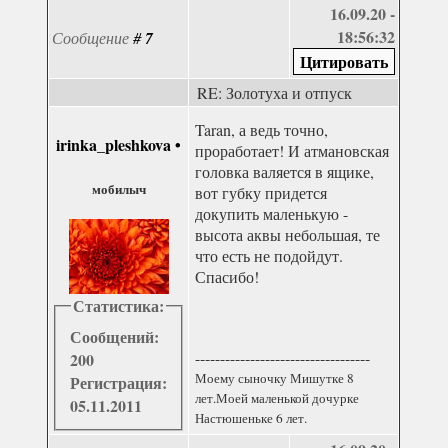
16.09.20 -
18:56:32
Сообщение
#
7
RE: Золотуха и отпуск
Taran, а ведь точно,
irinka_pleshkova
•
проработает! И атмановская
головка валяется в ящике,
мобилыч
вот губку придется
докупить маленькую -
высота аквы небольшая, те
что есть не подойдут.
Спасибо!
Статистика:
Сообщений:
-----------------------------------
200
Моему сыночку Мишутке 8
Регистрация:
лет.Моей маленькой дочурке
05.11.2011
Настюшеньке 6 лет.