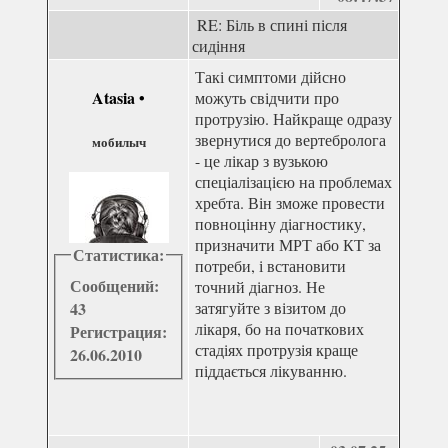
RE: Біль в спині після
сидіння
Такі симптоми дійсно
Atasia
•
можуть свідчити про
протрузію. Найкраще одразу
звернутися до вертебролога
мобилыч
- це лікар з вузькою
спеціалізацією на проблемах
хребта. Він зможе провести
повноцінну діагностику,
призначити МРТ або КТ за
Статистика:
потреби, і встановити
Сообщений:
точний діагноз. Не
43
затягуйте з візитом до
лікаря, бо на початкових
Регистрация:
стадіях протрузія краще
26.06.2010
піддається лікуванню.