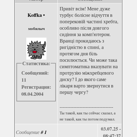
Привіт всім! Мене дуже
Koffka
•
турбує болісне відчуття в
поперековій частині хребта,
особливо після довгого
мобилыч
сидіння за комп'ютером.
Вранці прокидаюсь з
ригідністю в спині, а
протягом дня біль
посилюється. Чи може така
Статистика:
симптоматика вказувати на
Сообщений:
протрузію міжхребцевого
диску? І до якого саме
11
лікаря варто звернутися в
Регистрация:
першу чергу?
08.04.2004
-----------------------------------
Ты такой, как ты сейчас сказал, а
не такой, как ты потом подумал.
03.07.25 -
Сообщение
#
1
08:47:37