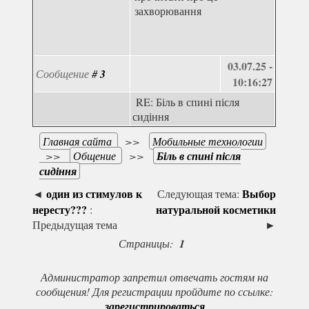
захворювання
03.07.25 -
Сообщение
#
3
10:16:27
RE: Біль в спині після
сидіння
Главная сайта
>>
Мобильные технологии
>>
Общение
>>
Біль в спині після
сидіння
один из стимулов к
Выбор
◄
Следующая тема:
нересту???
натуральной косметики
:
Предыдущая тема
►
Страницы:
1
Администратор запретил отвечать гостям на
сообщения! Для регистрации пройдите по ссылке:
зарегистрироваться