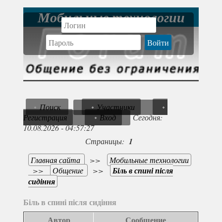
Мобильные технологии
Поиск
Участники
Регистрация
Вход
Сегодня:
10.08.2026 - 04:57:27
Страницы:
1
Главная сайта
>>
Мобильные технологии
>>
Общение
>>
Біль в спині після
сидіння
Біль в спині після сидіння
Автор
Сообщение