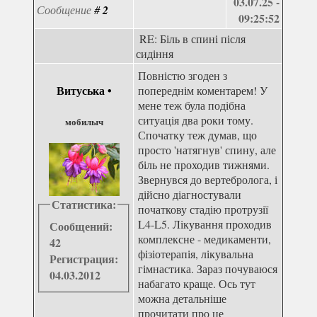
03.07.25 -
Сообщение
#
2
09:25:52
RE: Біль в спині після
сидіння
Повністю згоден з
Витуська
•
попереднім коментарем! У
мене теж була подібна
ситуація два роки тому.
мобилыч
Спочатку теж думав, що
просто 'натягнув' спину, але
біль не проходив тижнями.
Звернувся до вертебролога, і
дійсно діагностували
Статистика:
початкову стадію протрузії
L4-L5. Лікування проходив
Сообщений:
комплексне - медикаменти,
42
фізіотерапія, лікувальна
Регистрация:
гімнастика. Зараз почуваюся
04.03.2012
набагато краще. Ось тут
можна детальніше
прочитати про це